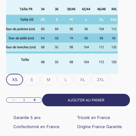
XS
S
M
L
XL
2XL
Diminuer la quantité
Augmenter la quantité
AJOUTER AU PANIER
Garantie 5 ans
Tricoté en France
Confectionné en France
Origine France Garantie