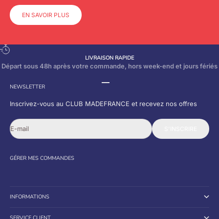
EN SAVOIR PLUS
LIVRAISON RAPIDE
Départ sous 48h après votre commande, hors week-end et jours fériés
Aller à l'élément 1
Aller à l'élément 2
Aller à l'élément 3
NEWSLETTER
Inscrivez-vous au CLUB MADEFRANCE et recevez nos offres
E-mail
S'INSCRIRE
GÉRER MES
COMMANDES
INFORMATIONS
SERVICE CLIENT