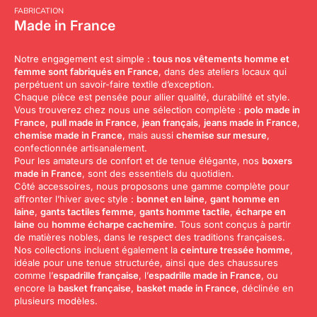
FABRICATION
Made in France
Notre engagement est simple :
tous nos vêtements homme et
femme sont fabriqués en France
, dans des ateliers locaux qui
perpétuent un savoir-faire textile d’exception.
Chaque pièce est pensée pour allier qualité, durabilité et style.
Vous trouverez chez nous une sélection complète :
polo made in
France
,
pull made in France
,
jean français
,
jeans made in France
,
chemise made in France
, mais aussi
chemise sur mesure
,
confectionnée artisanalement.
Pour les amateurs de confort et de tenue élégante, nos
boxers
made in France
, sont des essentiels du quotidien.
Côté accessoires, nous proposons une gamme complète pour
affronter l’hiver avec style :
bonnet en laine
,
gant homme en
laine
,
gants tactiles femme
,
gants homme tactile
,
écharpe en
laine
ou
homme écharpe cachemire
. Tous sont conçus à partir
de matières nobles, dans le respect des traditions françaises.
Nos collections incluent également la
ceinture tressée homme
,
idéale pour une tenue structurée, ainsi que des chaussures
comme l
’
espadrille française
,
l’
espadrille made in France
, ou
encore la
basket française
,
basket made in France
, déclinée en
plusieurs modèles.