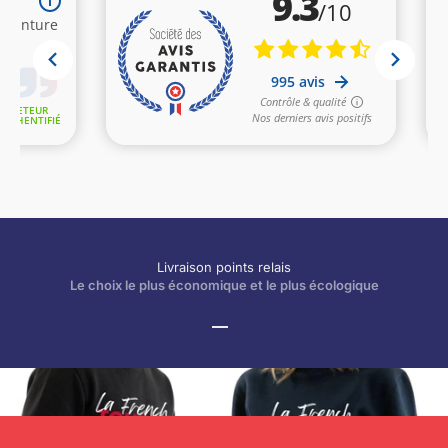
Livraison points relais
Le choix le plus économique et le plus écologique
Aller à l'élément 1
Aller à l'élément 2