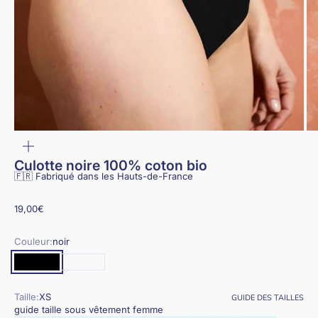
ZOOMER
SUR
L'IMAGE
Culotte noire 100% coton bio
🇫🇷 Fabriqué dans les Hauts-de-France
Prix de vente
19,00€
Couleur:
noir
noir
blanc
Taille:
XS
GUIDE DES TAILLES
guide taille sous vêtement femme