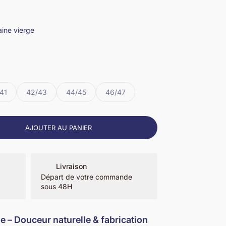
aine vierge
41
42/43
44/45
46/47
ité
AJOUTER AU PANIER
Livraison
Départ de votre commande
sous 48H
le – Douceur naturelle & fabrication