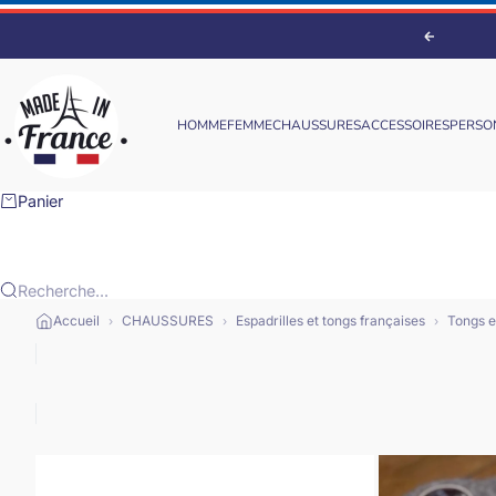
Passer au contenu
Précéden
Made France
HOMME
FEMME
CHAUSSURES
ACCESSOIRES
PERSO
Panier
Recherche...
Accueil
CHAUSSURES
Espadrilles et tongs françaises
Tongs e
›
›
›