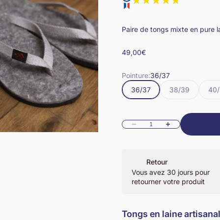
Paire de tongs mixte en pure l
Prix de vente
49,00€
Pointure:
36/37
36/37
38/39
40/
Diminuer la quantité
Augmenter la quant
Retour
Vous avez 30 jours pour
retourner votre produit
Tongs en laine artisana