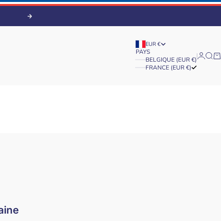
Suivant
EUR €
PAYS
Connex
Rech
Pa
BELGIQUE (EUR €)
FRANCE (EUR €)
aine