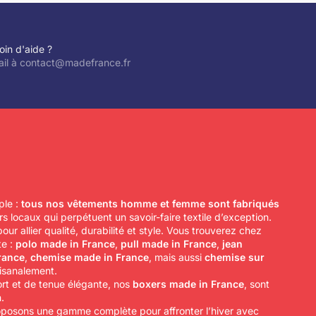
oin d'aide ?
il à contact@madefrance.fr
ple :
tous nos vêtements homme et femme sont fabriqués
rs locaux qui perpétuent un savoir-faire textile d’exception.
r allier qualité, durabilité et style. Vous trouverez chez
te :
polo made in France
,
pull made in France
,
jean
rance
,
chemise made in France
, mais aussi
chemise sur
tisanalement.
rt et de tenue élégante, nos
boxers made in France
, sont
.
oposons une gamme complète pour affronter l’hiver avec