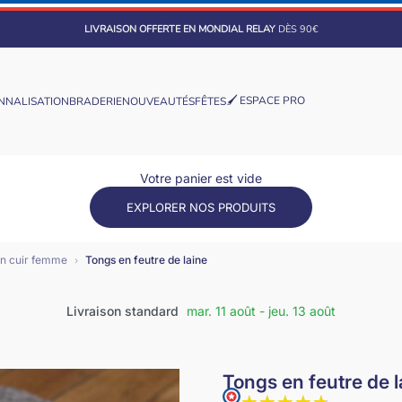
LIVRAISON OFFERTE EN MONDIAL RELAY
DÈS 90€
t
🖌️ ESPACE PRO
NNALISATION
BRADERIE
NOUVEAUTÉS
FÊTES
Votre panier est vide
EXPLORER NOS PRODUITS
n cuir femme
Tongs en feutre de laine
›
Livraison standard
mar. 11 août - jeu. 13 août
Tongs en feutre de l
★★★★★
★★★★★